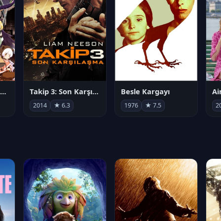
劇場版 魔法少女まどか☆マギカ[新編]叛逆の物語
Takip 3: Son Karşılaşma
Besle Kargayı
2014
★ 6.3
1976
★ 7.5
2