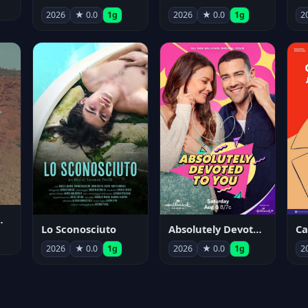
2026
★ 0.0
1g
2026
★ 0.0
1g
2
nym Pyle
Lo Sconosciuto
Absolutely Devoted to You
2026
★ 0.0
1g
2026
★ 0.0
1g
2