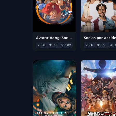
Avatar Aang: Son Havabükücü
2026
★ 9.3
686 oy
2026
★ 8.9
340 