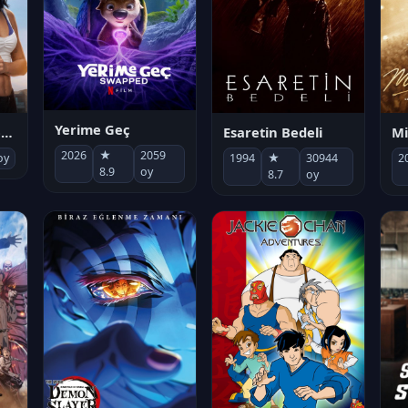
Yerime Geç
Mi
Socias por accidente
Esaretin Bedeli
2026
★
2059
2
oy
1994
★
30944
8.9
oy
8.7
oy