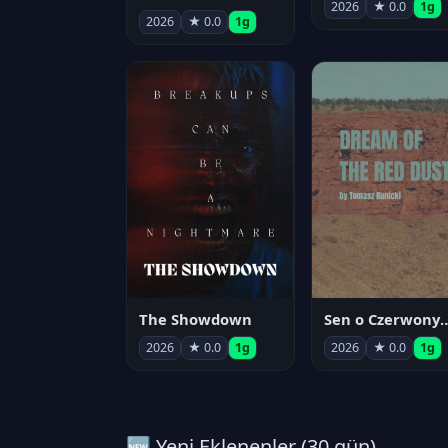
2026
★ 0.0
1g
2026
★ 0.0
1g
The Showdown
Sen o Czerwo
2026
★ 0.0
1g
2026
★ 0.0
1g
🆕 Yeni Eklenenler (30 gün)