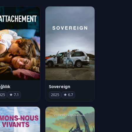
ğlılık
Sovereign
025
★ 7.1
2025
★ 6.7