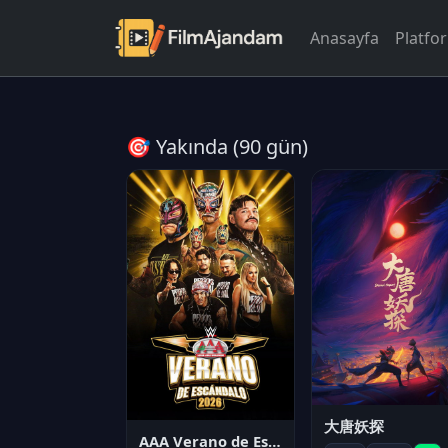
Anasayfa
Platfo
🎯 Yakında (90 gün)
大唐妖探
AAA Verano de Escándalo 2026 - Week 3