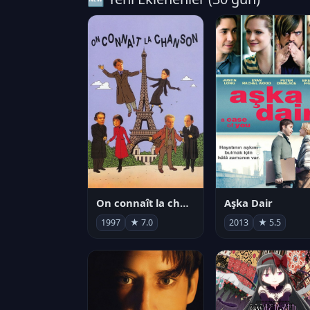
On connaît la chanson
Aşka Dair
1997
★ 7.0
2013
★ 5.5