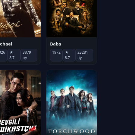
chael
Baba
026
★
3879
1972
★
23281
8.7
oy
8.7
oy