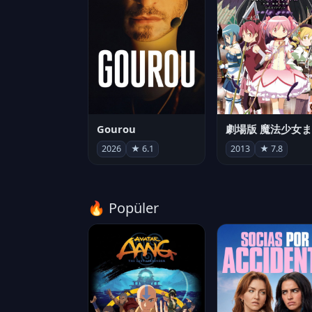
Gourou
2026
★ 6.1
2013
★ 7.8
🔥 Popüler