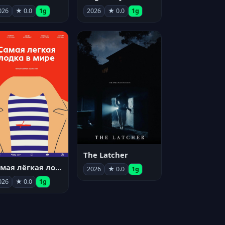
026
★ 0.0
1g
2026
★ 0.0
1g
The Latcher
Самая лёгкая лодка в мире
2026
★ 0.0
1g
026
★ 0.0
1g