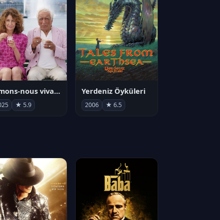
Aimons-nous vivants
Yerdeniz Öyküleri
025
★ 5.9
2006
★ 6.5