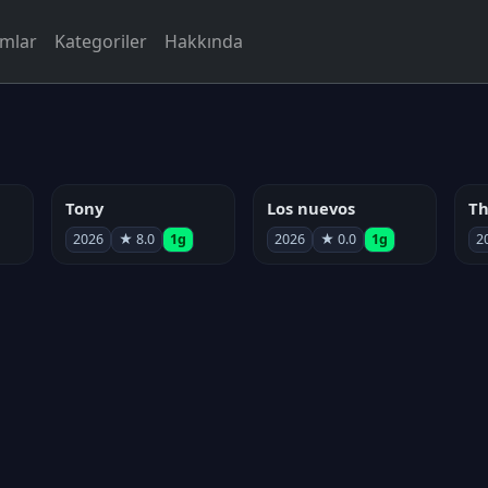
rmlar
Kategoriler
Hakkında
Tony
Los nuevos
2026
★ 8.0
1g
2026
★ 0.0
1g
2