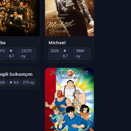
Michael
aba
2026
★
3866
972
★
23275
8.7
oy
8.7
oy
vgili Suikastçım
026
★ 8.6
275 oy