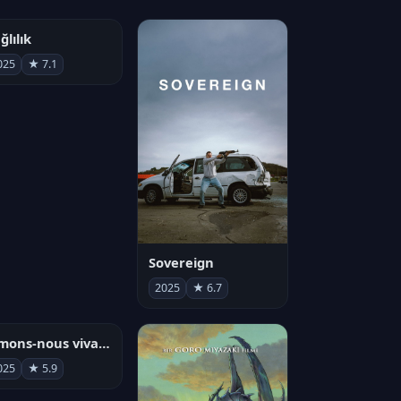
ğlılık
025
★ 7.1
Sovereign
2025
★ 6.7
Aimons-nous vivants
025
★ 5.9