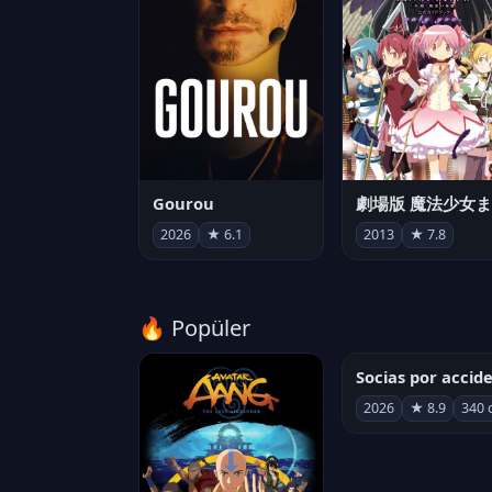
Gourou
2026
★ 6.1
2013
★ 7.8
🔥 Popüler
2026
★ 8.9
340 