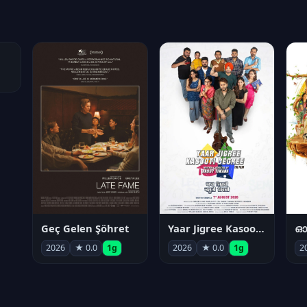
Geç Gelen Şöhret
Yaar Jigree Kasooti Degree
ഓട
2026
★ 0.0
1g
2026
★ 0.0
1g
2