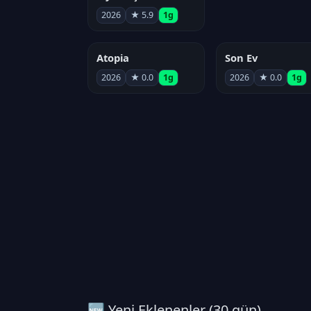
2026
★ 5.9
1g
Atopia
Son Ev
2026
★ 0.0
1g
2026
★ 0.0
1g
🆕 Yeni Eklenenler (30 gün)