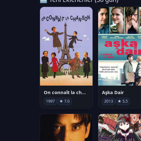
On connaît la chanson
Aşka Dair
1997
★ 7.0
2013
★ 5.5