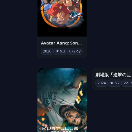
Avatar Aang: Son Havabükücü
2026
★ 9.3
672 oy
劇場版「進撃の巨人
2024
★ 8.7
221 