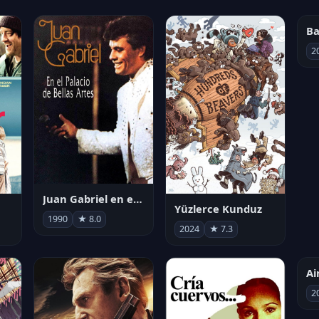
Ba
2
Juan Gabriel en el Palacio de Bellas Artes
Yüzlerce Kunduz
1990
★ 8.0
2024
★ 7.3
2