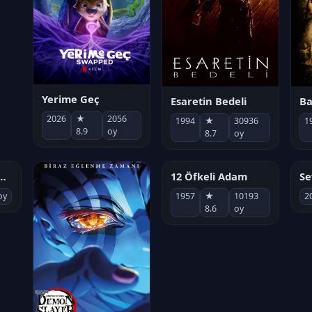
Yerime Geç
Esaretin Bedeli
B
2026
★
2056
1994
★
30936
1
8.9
oy
8.7
oy
」完結編 THE LAST ATTACK
12 Öfkeli Adam
Se
oy
1957
★
10193
2
8.6
oy