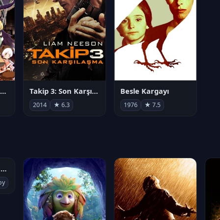
劇場版 魔法少女まどか☆マギカ[新編]叛逆の物語
Takip 3: Son Karşılaşma
Besle Kargayı
2014
★ 6.3
1976
★ 7.5
Socias por accidente
oy