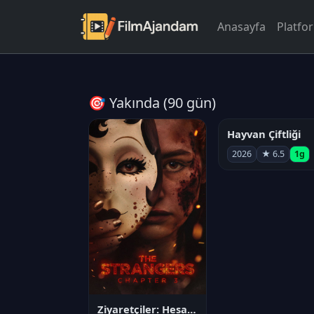
Anasayfa
Platfo
🎯 Yakında (90 gün)
Hayvan Çiftliği
2026
★ 6.5
1g
Ziyaretçiler: Hesaplaşma