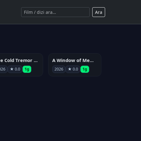
Ara
The Cold Tremor Experiment
A Window of Memories
026
★ 0.0
1g
2026
★ 0.0
1g