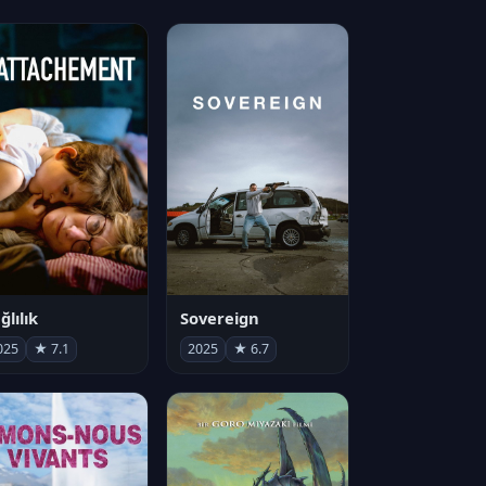
ğlılık
Sovereign
025
★ 7.1
2025
★ 6.7