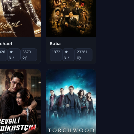
chael
Baba
026
★
3879
1972
★
23281
8.7
oy
8.7
oy