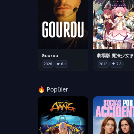
Gourou
2026
★ 6.1
2013
★ 7.8
🔥 Popüler