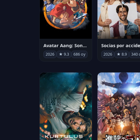
Avatar Aang: Son Havabükücü
2026
★ 9.3
686 oy
2026
★ 8.9
340 