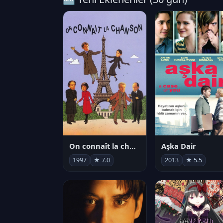
On connaît la chanson
Aşka Dair
1997
★ 7.0
2013
★ 5.5