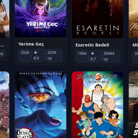
Yerime Geç
Mi
Socias por accidente
Esaretin Bedeli
2026
★
2059
2
oy
1994
★
30944
8.9
oy
8.7
oy