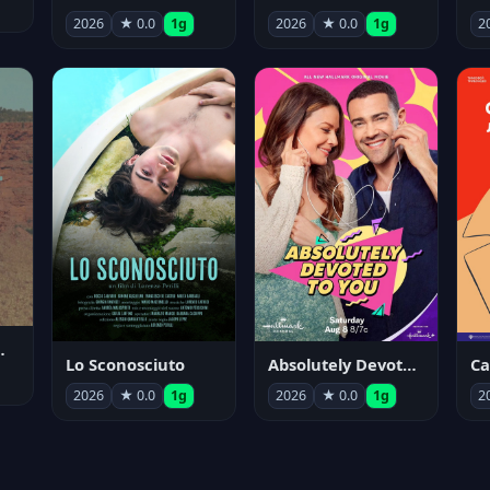
2026
★ 0.0
1g
2026
★ 0.0
1g
2
nym Pyle
Lo Sconosciuto
Absolutely Devoted to You
2026
★ 0.0
1g
2026
★ 0.0
1g
2