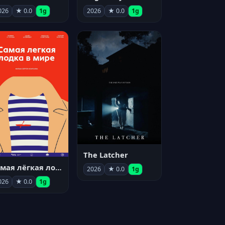
026
★ 0.0
1g
2026
★ 0.0
1g
The Latcher
Самая лёгкая лодка в мире
2026
★ 0.0
1g
026
★ 0.0
1g