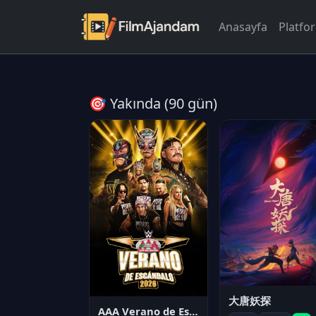
Anasayfa
Platfo
🎯 Yakında (90 gün)
大唐妖探
AAA Verano de Escándalo 2026 - Week 3