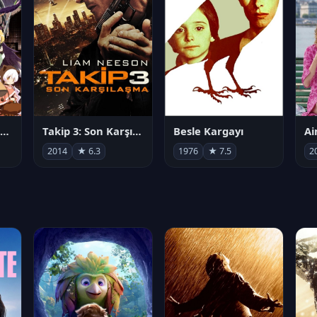
劇場版 魔法少女まどか☆マギカ[新編]叛逆の物語
Takip 3: Son Karşılaşma
Besle Kargayı
2014
★ 6.3
1976
★ 7.5
2