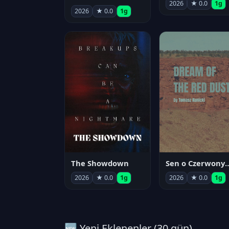
2026
★ 0.0
1g
2026
★ 0.0
1g
The Showdown
Sen o Czerwo
2026
★ 0.0
1g
2026
★ 0.0
1g
🆕 Yeni Eklenenler (30 gün)