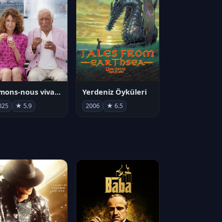
Aimons-nous vivants
Yerdeniz Öyküleri
025
★ 5.9
2006
★ 6.5