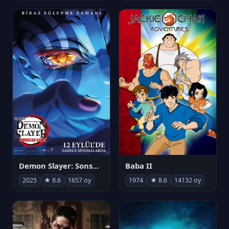
Demon Slayer: Sonsuzluk Kalesi
Baba II
2025
★ 8.6
1657 oy
1974
★ 8.6
14132 oy