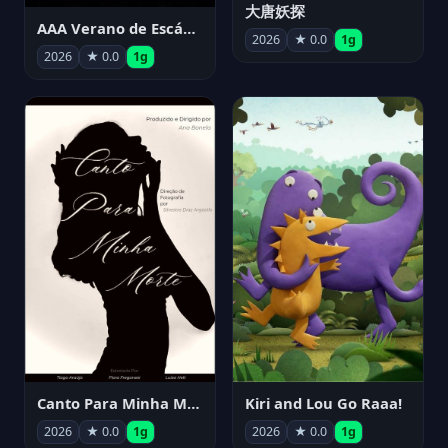
大唐妖探
AAA Verano de Escándalo 2026 - Week 3
2026
★ 0.0
1g
2026
★ 0.0
1g
Canto Para Minha Morte
Kiri and Lou Go Raaa!
2026
★ 0.0
1g
2026
★ 0.0
1g