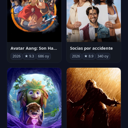
Avatar Aang: Son Havabükücü
Socias por accidente
2026
★ 9.3
686 oy
2026
★ 8.9
340 oy