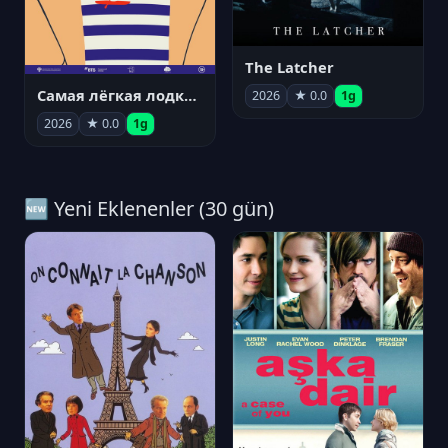
The Latcher
Самая лёгкая лодка в мире
2026
★ 0.0
1g
2026
★ 0.0
1g
🆕 Yeni Eklenenler (30 gün)