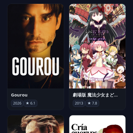
Gourou
劇場版 魔法少女まどか☆マギカ[新編]叛逆の物語
2026
★ 6.1
2013
★ 7.8