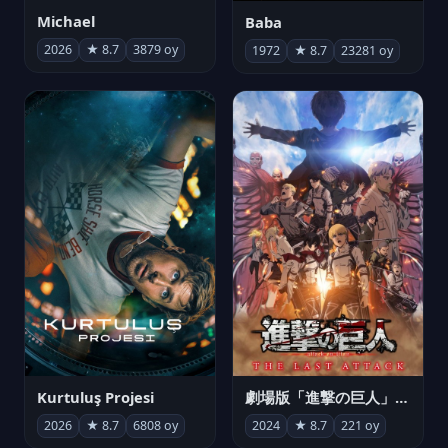
Michael
Baba
2026
★ 8.7
3879 oy
1972
★ 8.7
23281 oy
Kurtuluş Projesi
劇場版「進撃の巨人」完結編 THE LAST ATTACK
2026
★ 8.7
6808 oy
2024
★ 8.7
221 oy