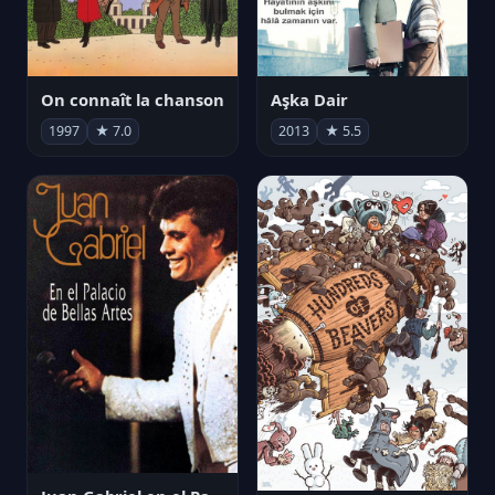
On connaît la chanson
Aşka Dair
1997
★ 7.0
2013
★ 5.5