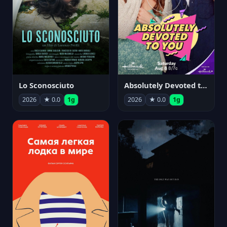
Lo Sconosciuto
Absolutely Devoted to You
2026
★ 0.0
1g
2026
★ 0.0
1g