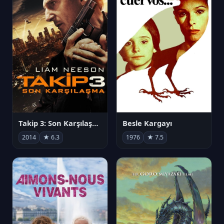
Takip 3: Son Karşılaşma
Besle Kargayı
2014
★ 6.3
1976
★ 7.5