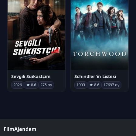
Sevgili Suikastçım
Schindler'in Listesi
2026
★ 8.6
275 oy
1993
★ 8.6
17697 oy
FilmAjandam