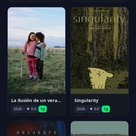
La ilusión de un verano sin fin
Singularity
2026
★ 0.0
1g
2026
★ 0.0
1g