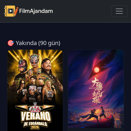
🎯 Yakında (90 gün)