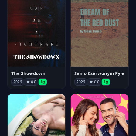
The Showdown
Sen o Czerwonym Pyle
2026
★ 0.0
1g
2026
★ 0.0
1g