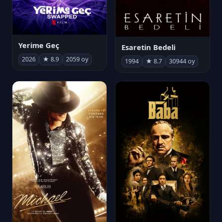
Yerime Geç
Esaretin Bedeli
2026
★ 8.9
2059 oy
1994
★ 8.7
30944 oy