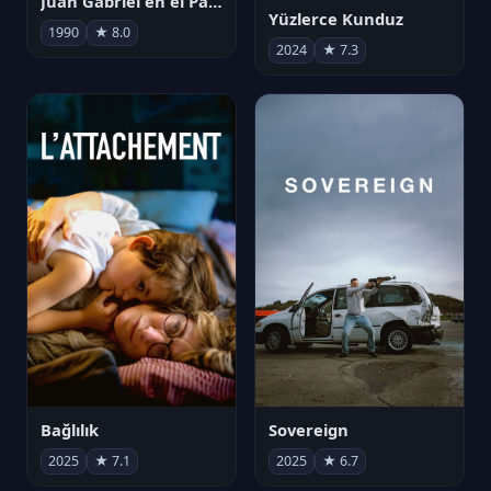
Juan Gabriel en el Palacio de Bellas Artes
Yüzlerce Kunduz
1990
★ 8.0
2024
★ 7.3
Bağlılık
Sovereign
2025
★ 7.1
2025
★ 6.7