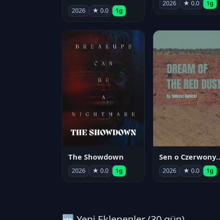
2026
★ 0.0
1g
2026
★ 0.0
1g
The Showdown
Sen o Czerwo
2026
★ 0.0
1g
2026
★ 0.0
1g
🆕 Yeni Eklenenler (30 gün)