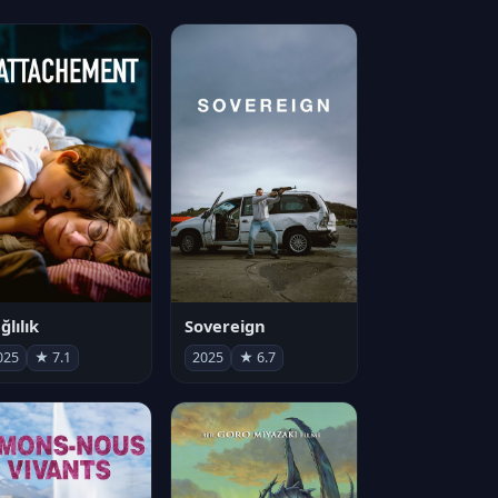
ğlılık
Sovereign
025
★ 7.1
2025
★ 6.7