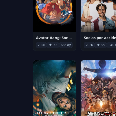
Avatar Aang: Son Havabükücü
2026
★ 9.3
686 oy
2026
★ 8.9
340 