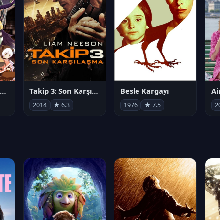
劇場版 魔法少女まどか☆マギカ[新編]叛逆の物語
Takip 3: Son Karşılaşma
Besle Kargayı
2014
★ 6.3
1976
★ 7.5
2