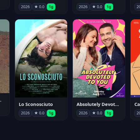
2026
★ 0.0
1g
2026
★ 0.0
1g
2
nym Pyle
Lo Sconosciuto
Absolutely Devoted to You
2026
★ 0.0
1g
2026
★ 0.0
1g
2