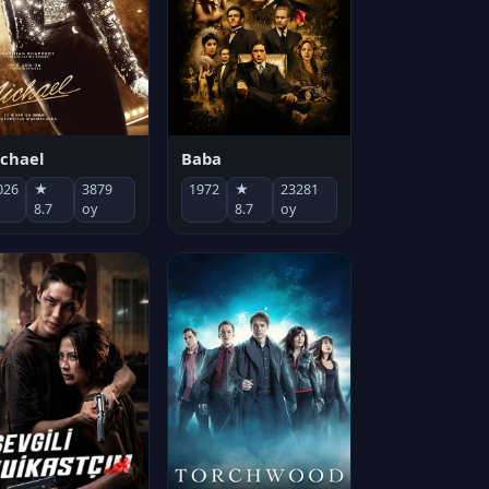
chael
Baba
026
★
3879
1972
★
23281
8.7
oy
8.7
oy