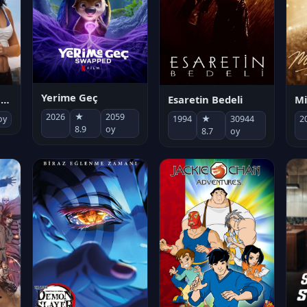
Yerime Geç
Mi
Socias por accidente
Esaretin Bedeli
2026
★
2059
2
oy
1994
★
30944
8.9
oy
8.7
oy