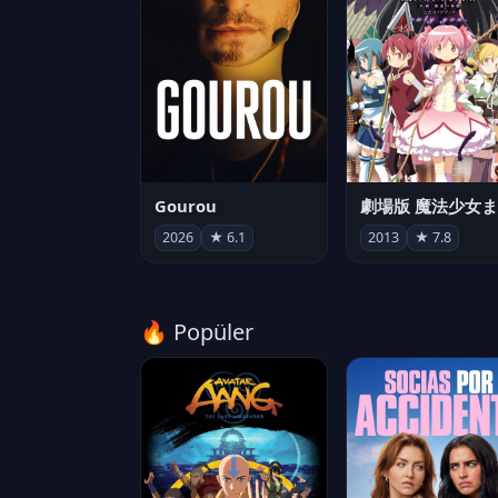
Gourou
2026
★ 6.1
2013
★ 7.8
🔥 Popüler