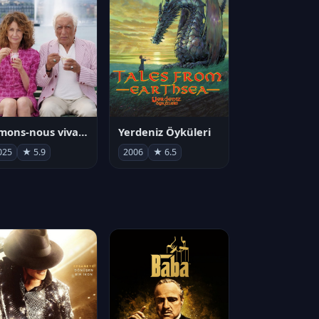
Aimons-nous vivants
Yerdeniz Öyküleri
025
★ 5.9
2006
★ 6.5