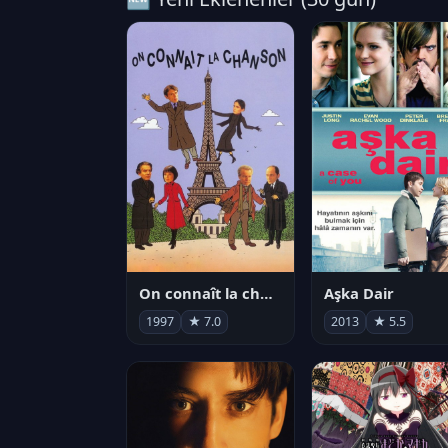
On connaît la chanson
Aşka Dair
1997
★ 7.0
2013
★ 5.5