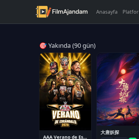
Anasayfa
Platfo
🎯 Yakında (90 gün)
大唐妖探
AAA Verano de Escándalo 2026 - Week 3