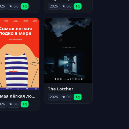
026
★ 0.0
1g
2026
★ 0.0
1g
The Latcher
Самая лёгкая лодка в мире
2026
★ 0.0
1g
026
★ 0.0
1g