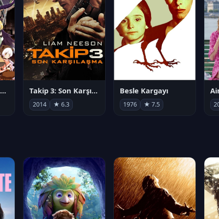
劇場版 魔法少女まどか☆マギカ[新編]叛逆の物語
Takip 3: Son Karşılaşma
Besle Kargayı
2014
★ 6.3
1976
★ 7.5
2