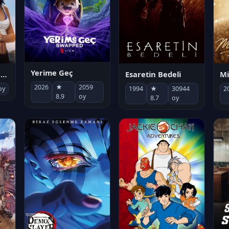
Yerime Geç
Mi
Socias por accidente
Esaretin Bedeli
2026
★
2059
2
oy
1994
★
30944
8.9
oy
8.7
oy