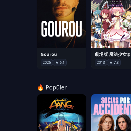
Gourou
2026
★ 6.1
2013
★ 7.8
🔥 Popüler