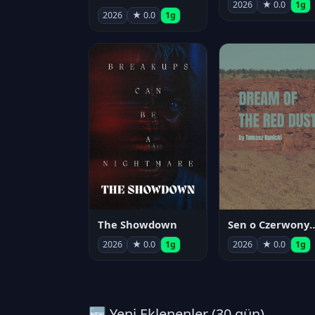
2026
★ 0.0
1g
2026
★ 0.0
1g
The Showdown
Sen o Czerwo
2026
★ 0.0
1g
2026
★ 0.0
1g
🆕 Yeni Eklenenler (30 gün)