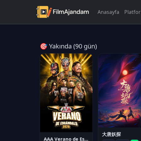
Anasayfa
Platfo
🎯 Yakında (90 gün)
大唐妖探
AAA Verano de Escándalo 2026 - Week 3