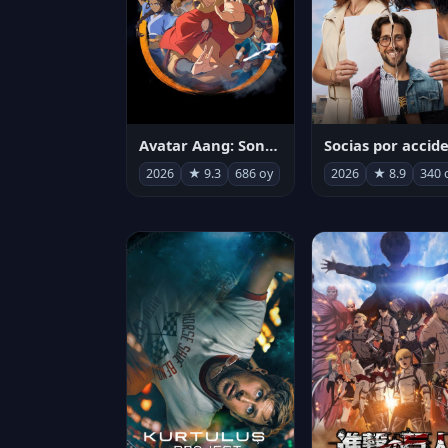
Avatar Aang: Son Havabükücü
2026
★ 9.3
686 oy
2026
★ 8.9
340 