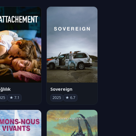
ğlılık
Sovereign
025
★ 7.1
2025
★ 6.7