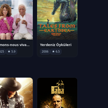
Aimons-nous vivants
Yerdeniz Öyküleri
025
★ 5.9
2006
★ 6.5