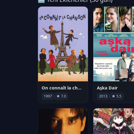
On connaît la chanson
Aşka Dair
1997
★ 7.0
2013
★ 5.5