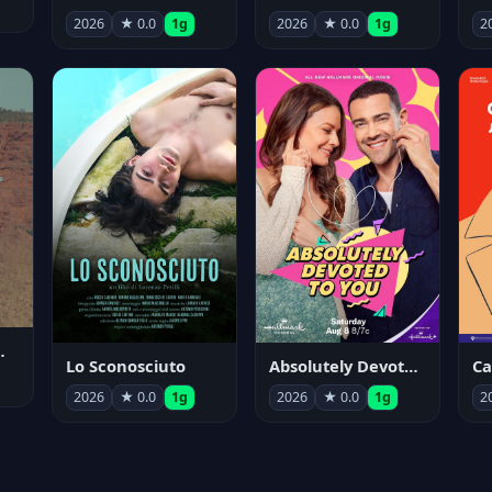
2026
★ 0.0
1g
2026
★ 0.0
1g
2
nym Pyle
Lo Sconosciuto
Absolutely Devoted to You
2026
★ 0.0
1g
2026
★ 0.0
1g
2