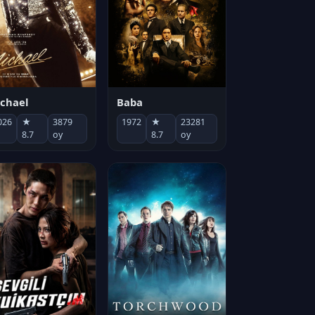
chael
Baba
026
★
3879
1972
★
23281
8.7
oy
8.7
oy