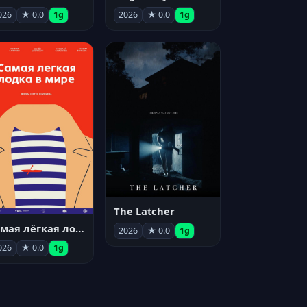
026
★ 0.0
1g
2026
★ 0.0
1g
The Latcher
Самая лёгкая лодка в мире
2026
★ 0.0
1g
026
★ 0.0
1g