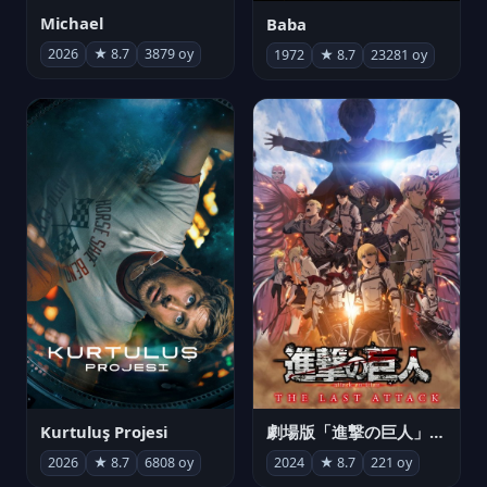
Michael
Baba
2026
★ 8.7
3879 oy
1972
★ 8.7
23281 oy
Kurtuluş Projesi
劇場版「進撃の巨人」完結編 THE LAST ATTACK
2026
★ 8.7
6808 oy
2024
★ 8.7
221 oy