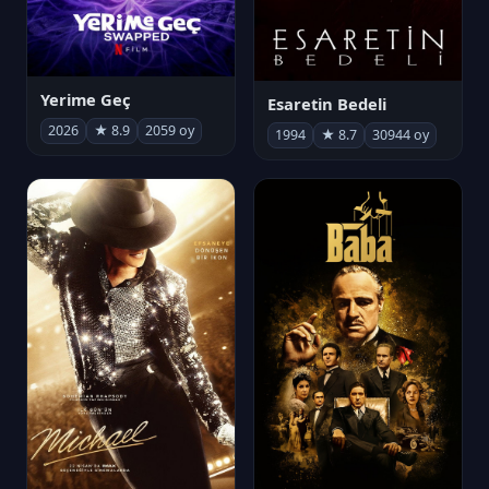
Yerime Geç
Esaretin Bedeli
2026
★ 8.9
2059 oy
1994
★ 8.7
30944 oy