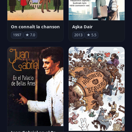
On connaît la chanson
Aşka Dair
1997
★ 7.0
2013
★ 5.5