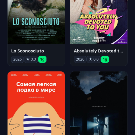
Lo Sconosciuto
Absolutely Devoted to You
2026
★ 0.0
1g
2026
★ 0.0
1g