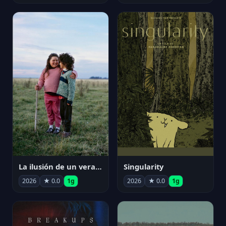
La ilusión de un verano sin fin
Singularity
2026
★ 0.0
1g
2026
★ 0.0
1g