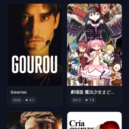
Gourou
劇場版 魔法少女まどか☆マギカ[新編]叛逆の物語
2026
★ 6.1
2013
★ 7.8