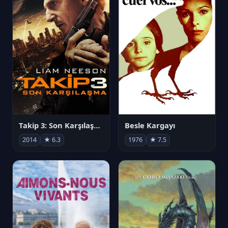
Takip 3: Son Karşılaşma
Besle Kargayı
2014
★ 6.3
1976
★ 7.5