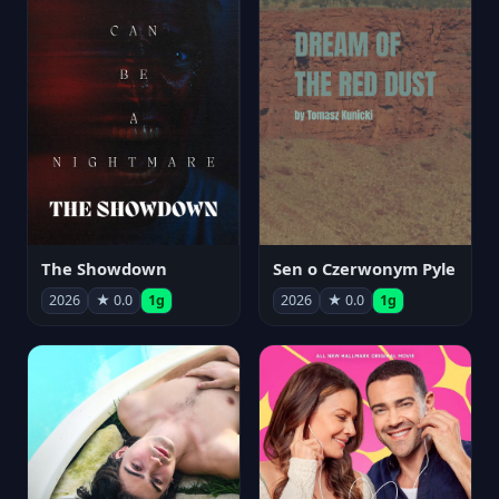
The Showdown
Sen o Czerwonym Pyle
2026
★ 0.0
1g
2026
★ 0.0
1g