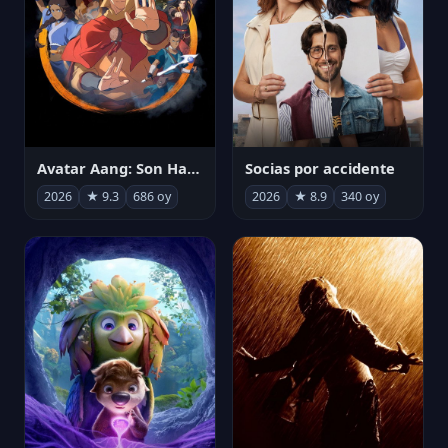
Avatar Aang: Son Havabükücü
Socias por accidente
2026
★ 9.3
686 oy
2026
★ 8.9
340 oy