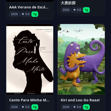
大唐妖探
AAA Verano de Escándalo 2026 - Week 3
2026
★ 0.0
1g
2026
★ 0.0
1g
Canto Para Minha Morte
Kiri and Lou Go Raaa!
2026
★ 0.0
1g
2026
★ 0.0
1g