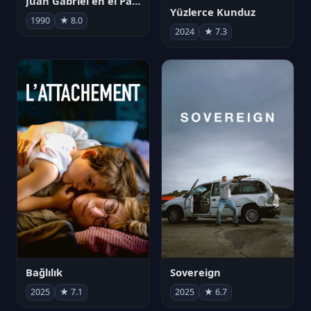
Juan Gabriel en el Palacio de Bellas Artes
Yüzlerce Kunduz
1990
★ 8.0
2024
★ 7.3
Bağlılık
Sovereign
2025
★ 7.1
2025
★ 6.7