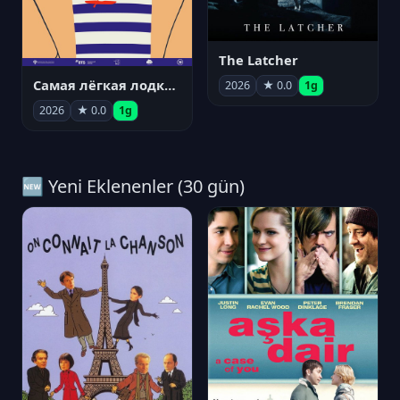
The Latcher
Самая лёгкая лодка в мире
2026
★ 0.0
1g
2026
★ 0.0
1g
🆕 Yeni Eklenenler (30 gün)