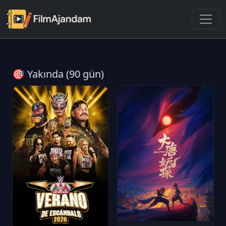
🎯 Yakında (90 gün)