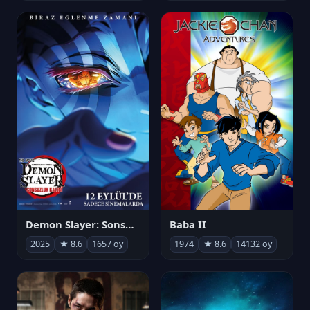
Demon Slayer: Sonsuzluk Kalesi
Baba II
2025
★ 8.6
1657 oy
1974
★ 8.6
14132 oy