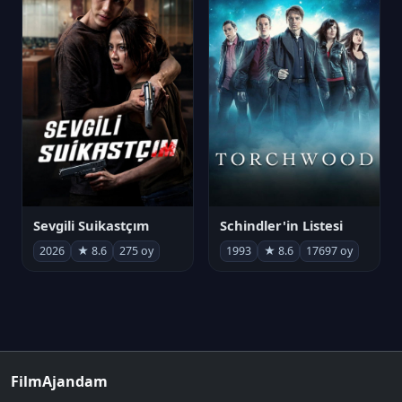
Sevgili Suikastçım
Schindler'in Listesi
2026
★ 8.6
275 oy
1993
★ 8.6
17697 oy
FilmAjandam