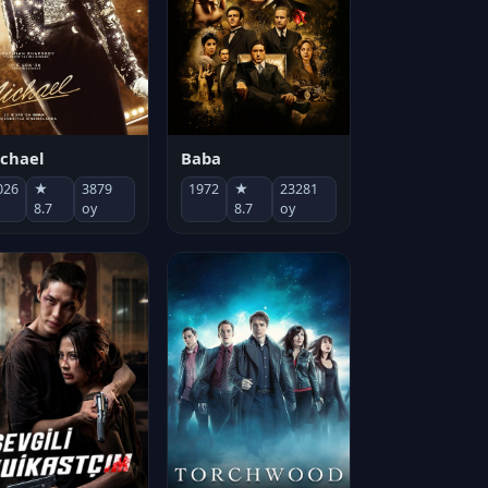
chael
Baba
026
★
3879
1972
★
23281
8.7
oy
8.7
oy