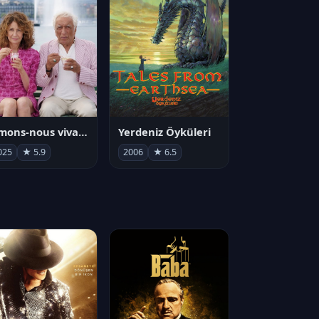
Aimons-nous vivants
Yerdeniz Öyküleri
025
★ 5.9
2006
★ 6.5