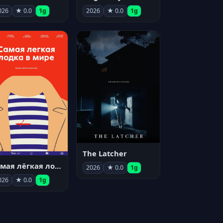
026
★ 0.0
1g
2026
★ 0.0
1g
The Latcher
Самая лёгкая лодка в мире
2026
★ 0.0
1g
026
★ 0.0
1g