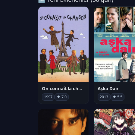
On connaît la chanson
Aşka Dair
1997
★ 7.0
2013
★ 5.5