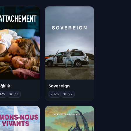
ğlılık
Sovereign
025
★ 7.1
2025
★ 6.7