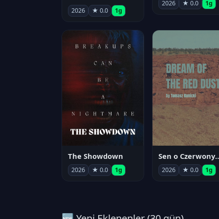
2026
★ 0.0
1g
2026
★ 0.0
1g
The Showdown
Sen o Czerwo
2026
★ 0.0
1g
2026
★ 0.0
1g
🆕 Yeni Eklenenler (30 gün)