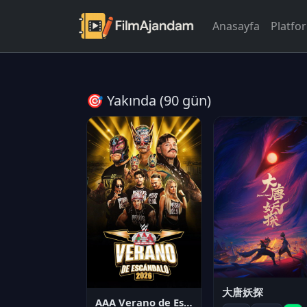
Anasayfa
Platfo
🎯 Yakında (90 gün)
大唐妖探
AAA Verano de Escándalo 2026 - Week 3