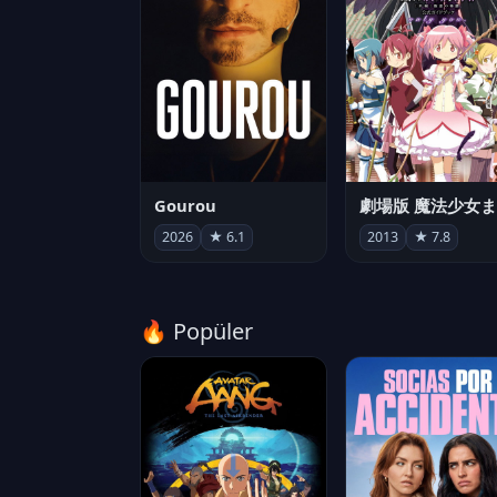
Gourou
2026
★ 6.1
2013
★ 7.8
🔥 Popüler