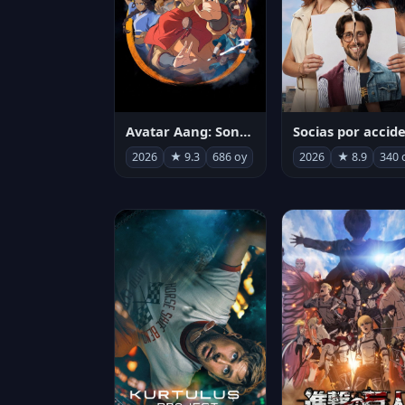
Avatar Aang: Son Havabükücü
2026
★ 9.3
686 oy
2026
★ 8.9
340 