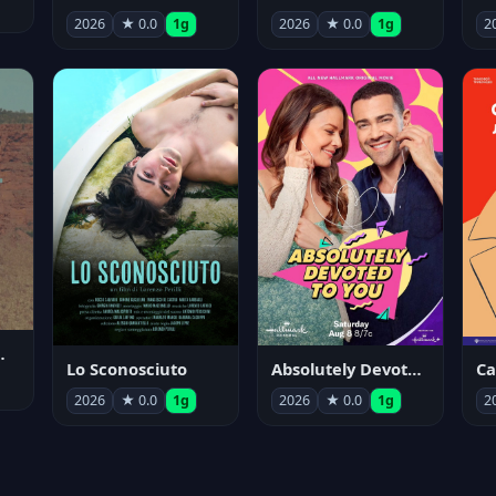
2026
★ 0.0
1g
2026
★ 0.0
1g
2
nym Pyle
Lo Sconosciuto
Absolutely Devoted to You
2026
★ 0.0
1g
2026
★ 0.0
1g
2