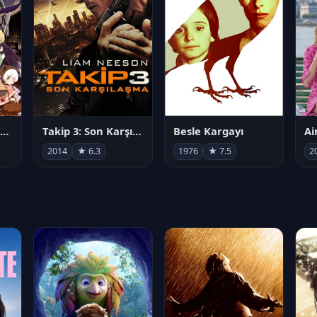
劇場版 魔法少女まどか☆マギカ[新編]叛逆の物語
Takip 3: Son Karşılaşma
Besle Kargayı
2014
★ 6.3
1976
★ 7.5
2