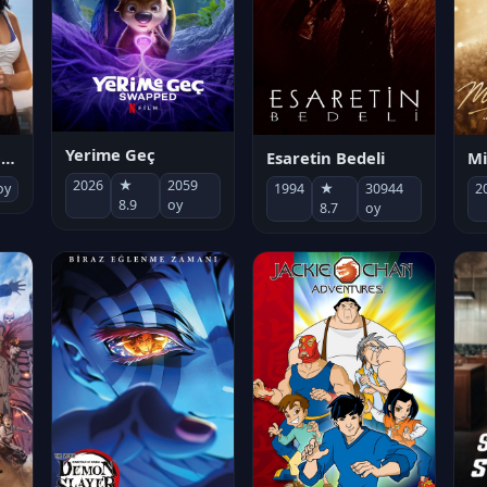
Yerime Geç
Mi
Socias por accidente
Esaretin Bedeli
2026
★
2059
2
oy
1994
★
30944
8.9
oy
8.7
oy