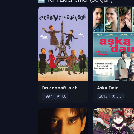
On connaît la chanson
Aşka Dair
1997
★ 7.0
2013
★ 5.5