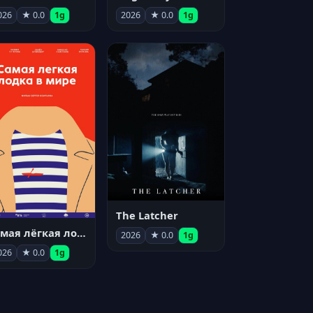
026
★ 0.0
1g
2026
★ 0.0
1g
The Latcher
Самая лёгкая лодка в мире
2026
★ 0.0
1g
026
★ 0.0
1g