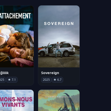
ğlılık
Sovereign
025
★ 7.1
2025
★ 6.7