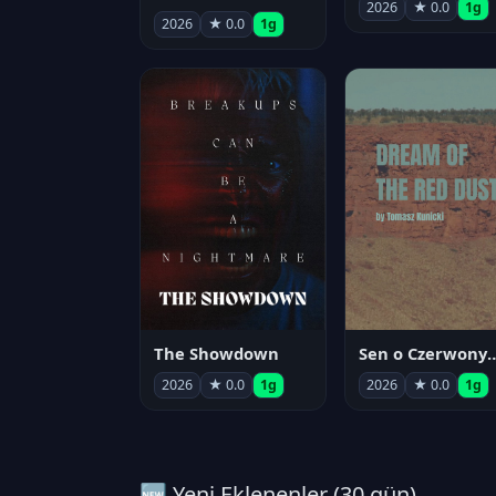
2026
★ 0.0
1g
2026
★ 0.0
1g
The Showdown
Sen o Czerwo
2026
★ 0.0
1g
2026
★ 0.0
1g
🆕 Yeni Eklenenler (30 gün)