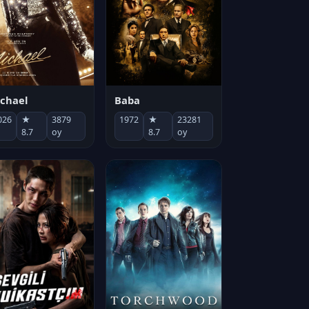
chael
Baba
026
★
3879
1972
★
23281
8.7
oy
8.7
oy