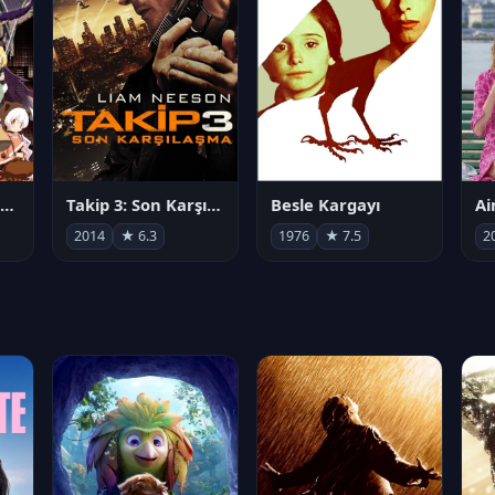
劇場版 魔法少女まどか☆マギカ[新編]叛逆の物語
Takip 3: Son Karşılaşma
Besle Kargayı
2014
★ 6.3
1976
★ 7.5
2