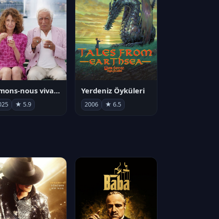
Aimons-nous vivants
Yerdeniz Öyküleri
025
★ 5.9
2006
★ 6.5