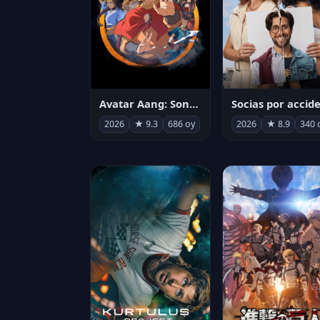
Avatar Aang: Son Havabükücü
2026
★ 9.3
686 oy
2026
★ 8.9
340 