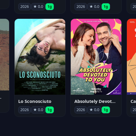
2026
★ 0.0
1g
2026
★ 0.0
1g
2
nym Pyle
Lo Sconosciuto
Absolutely Devoted to You
2026
★ 0.0
1g
2026
★ 0.0
1g
2