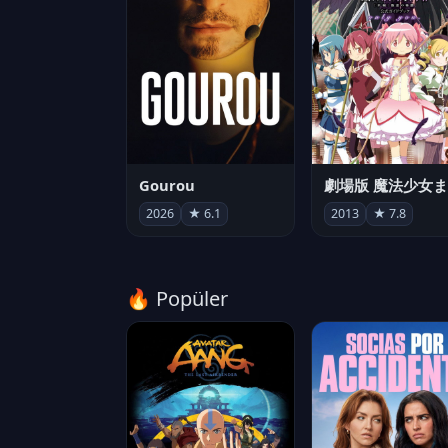
Gourou
2026
★ 6.1
2013
★ 7.8
🔥 Popüler