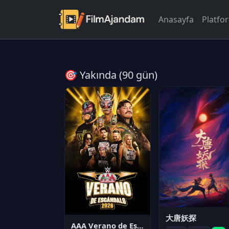
Anasayfa
Platfo
🎯 Yakında (90 gün)
大唐妖探
AAA Verano de Escándalo 2026 - Week 3