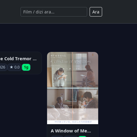
Ara
The Cold Tremor Experiment
026
★ 0.0
1g
A Window of Memories