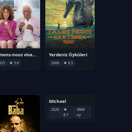
Aimons-nous vivants
Yerdeniz Öyküleri
025
★ 5.9
2006
★ 6.5
Michael
2026
★
3866
8.7
oy