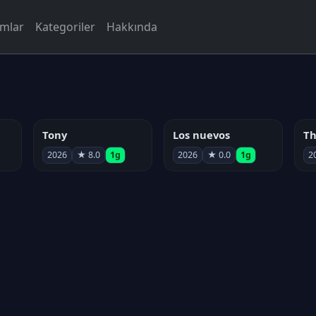
rmlar
Kategoriler
Hakkında
Tony
Los nuevos
2026
★ 8.0
1g
2026
★ 0.0
1g
2