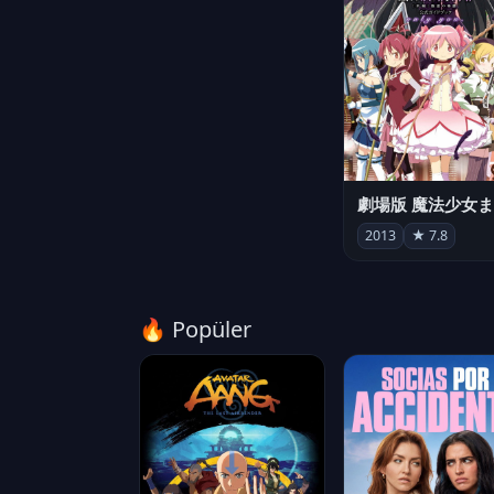
2013
★ 7.8
🔥 Popüler