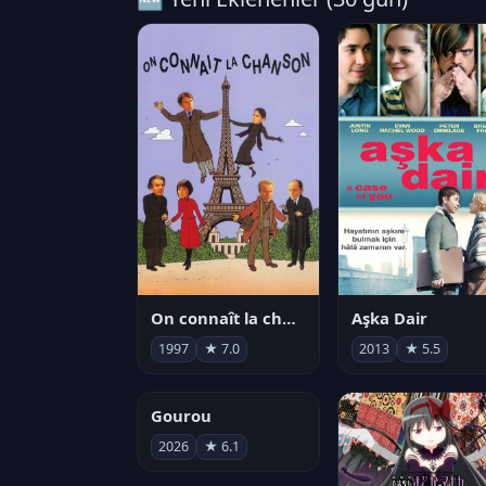
On connaît la chanson
Aşka Dair
1997
★ 7.0
2013
★ 5.5
Gourou
2026
★ 6.1