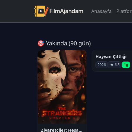
Anasayfa
Platfo
🎯 Yakında (90 gün)
Hayvan Çiftliği
2026
★ 6.5
1g
Ziyaretçiler: Hesaplaşma