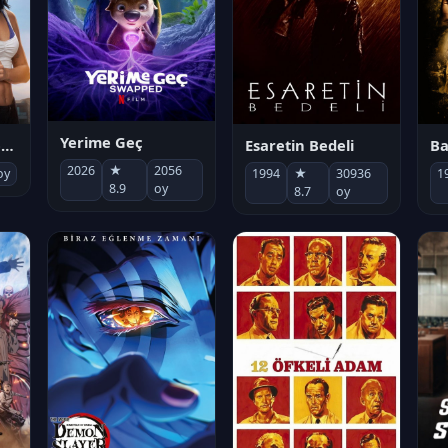
Yerime Geç
Socias por accidente
Esaretin Bedeli
B
2026
★
2056
oy
1994
★
30936
1
8.9
oy
8.7
oy