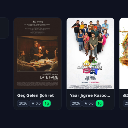
Geç Gelen Şöhret
Yaar Jigree Kasooti Degree
ഓട
2026
★ 0.0
1g
2026
★ 0.0
1g
2