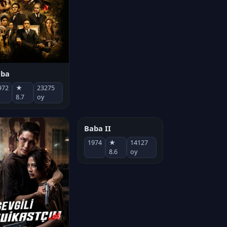
aba
972
★
23275
8.7
oy
Baba II
1974
★
14127
8.6
oy