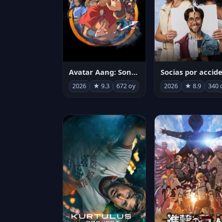
Avatar Aang: Son Havabükücü
2026
★ 9.3
672 oy
2026
★ 8.9
340 