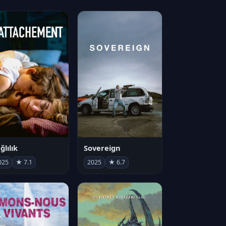
ğlılık
Sovereign
025
★ 7.1
2025
★ 6.7