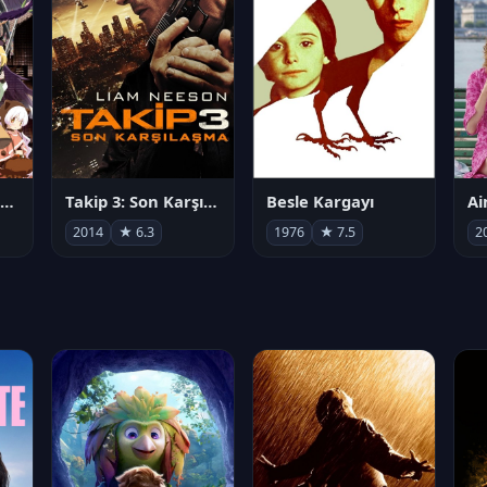
劇場版 魔法少女まどか☆マギカ[新編]叛逆の物語
Takip 3: Son Karşılaşma
Besle Kargayı
2014
★ 6.3
1976
★ 7.5
2