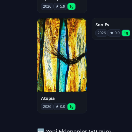
2026
★ 5.9
1g
Son Ev
2026
★ 0.0
1g
Atopia
2026
★ 0.0
1g
🆕 Yeni Eklenenler (30 gün)