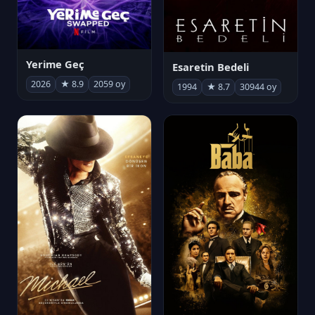
Yerime Geç
Esaretin Bedeli
2026
★ 8.9
2059 oy
1994
★ 8.7
30944 oy