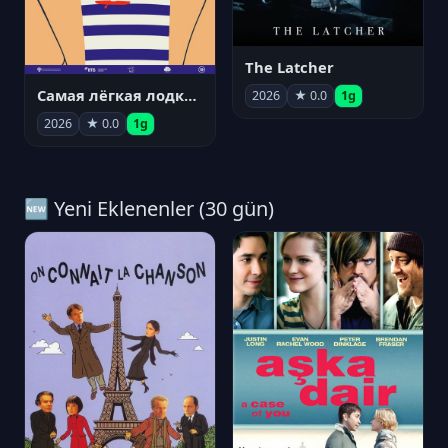
The Latcher
Самая лёгкая лодка в мире
2026
★ 0.0
1g
2026
★ 0.0
1g
🆕 Yeni Eklenenler (30 gün)