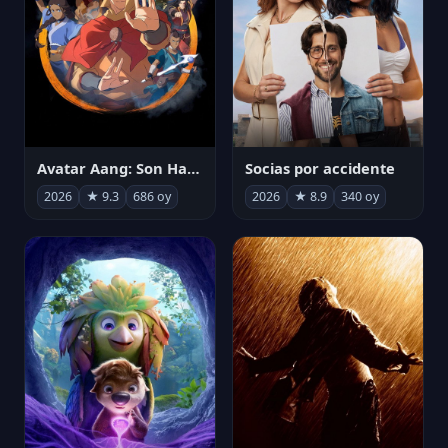
Avatar Aang: Son Havabükücü
Socias por accidente
2026
★ 9.3
686 oy
2026
★ 8.9
340 oy