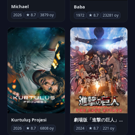
Michael
Baba
2026
★ 8.7
3879 oy
1972
★ 8.7
23281 oy
Kurtuluş Projesi
劇場版「進撃の巨人」完結編 THE LAST ATTACK
2026
★ 8.7
6808 oy
2024
★ 8.7
221 oy