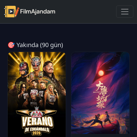
🎯 Yakında (90 gün)