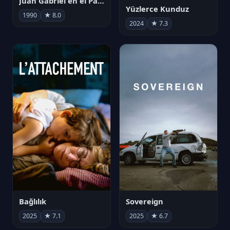
Juan Gabriel en el Palacio de Bellas Artes
Yüzlerce Kunduz
1990
★ 8.0
2024
★ 7.3
Bağlılık
Sovereign
2025
★ 7.1
2025
★ 6.7