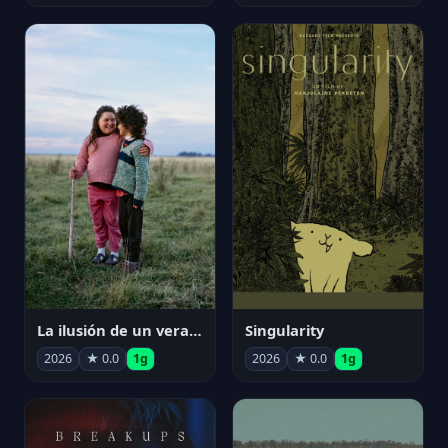
La ilusión de un verano sin fin
Singularity
2026
★ 0.0
1g
2026
★ 0.0
1g