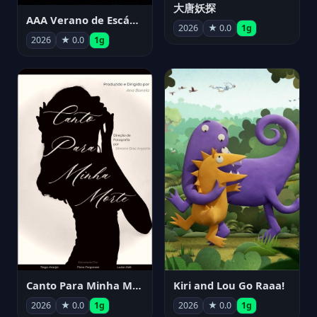
大唐妖探
AAA Verano de Escándalo 2026 - Week 3
2026
★ 0.0
1g
2026
★ 0.0
1g
Canto Para Minha Morte
Kiri and Lou Go Raaa!
2026
★ 0.0
1g
2026
★ 0.0
1g