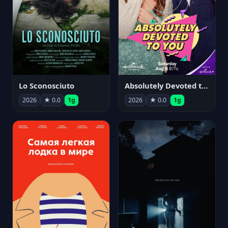
Lo Sconosciuto
Absolutely Devoted to You
2026
★ 0.0
1g
2026
★ 0.0
1g