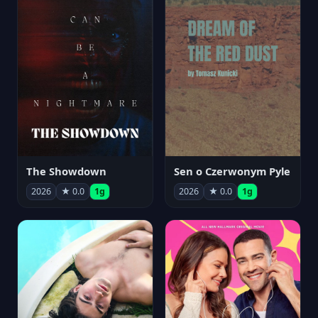
The Showdown
Sen o Czerwonym Pyle
2026
★ 0.0
1g
2026
★ 0.0
1g