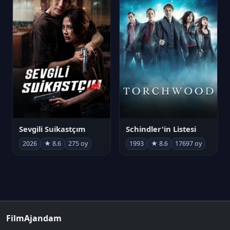
Sevgili Suikastçım
Schindler'in Listesi
2026
★ 8.6
275 oy
1993
★ 8.6
17697 oy
FilmAjandam