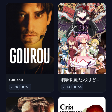
Gourou
劇場版 魔法少女まどか☆マギカ[新編]叛逆の物語
2026
★ 6.1
2013
★ 7.8