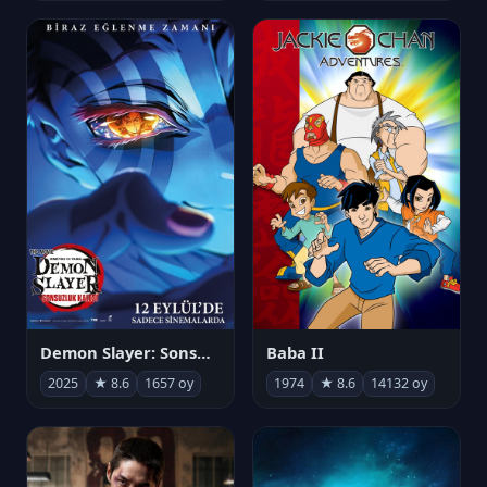
Demon Slayer: Sonsuzluk Kalesi
Baba II
2025
★ 8.6
1657 oy
1974
★ 8.6
14132 oy