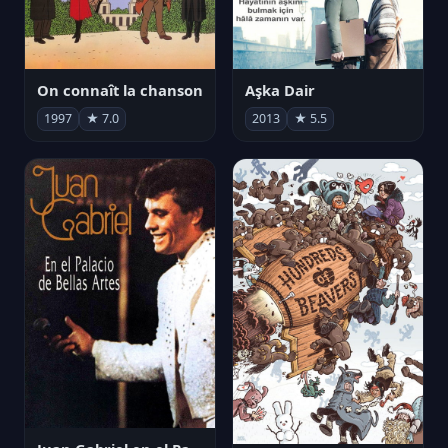
On connaît la chanson
Aşka Dair
1997
★ 7.0
2013
★ 5.5