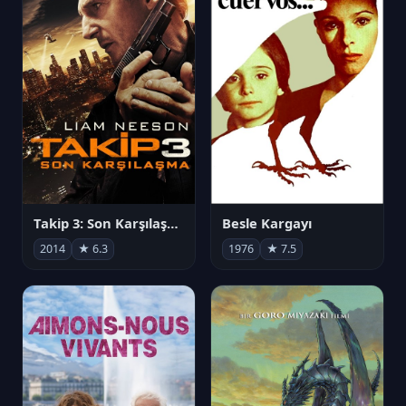
Takip 3: Son Karşılaşma
Besle Kargayı
2014
★ 6.3
1976
★ 7.5