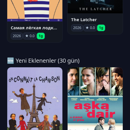
The Latcher
Самая лёгкая лодка в мире
2026
★ 0.0
1g
2026
★ 0.0
1g
🆕 Yeni Eklenenler (30 gün)