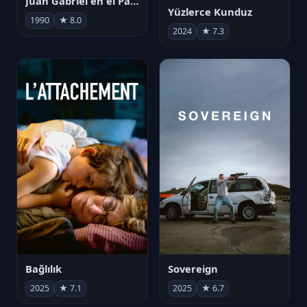
Juan Gabriel en el Palacio de Bellas Artes
Yüzlerce Kunduz
1990
★ 8.0
2024
★ 7.3
Bağlılık
Sovereign
2025
★ 7.1
2025
★ 6.7