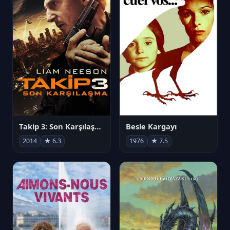
Takip 3: Son Karşılaşma
Besle Kargayı
2014
★ 6.3
1976
★ 7.5