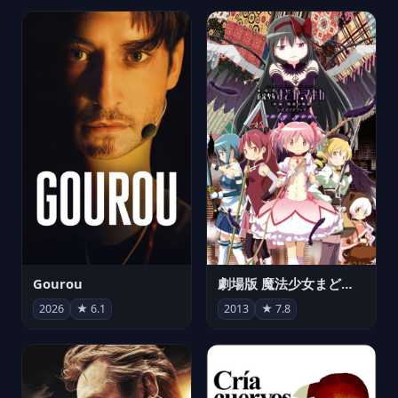
Gourou
劇場版 魔法少女まどか☆マギカ[新編]叛逆の物語
2026
★ 6.1
2013
★ 7.8