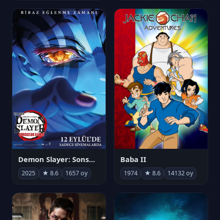
Demon Slayer: Sonsuzluk Kalesi
Baba II
2025
★ 8.6
1657 oy
1974
★ 8.6
14132 oy