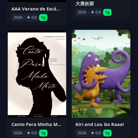
大唐妖探
AAA Verano de Escándalo 2026 - Week 3
2026
★ 0.0
1g
2026
★ 0.0
1g
Canto Para Minha Morte
Kiri and Lou Go Raaa!
2026
★ 0.0
1g
2026
★ 0.0
1g