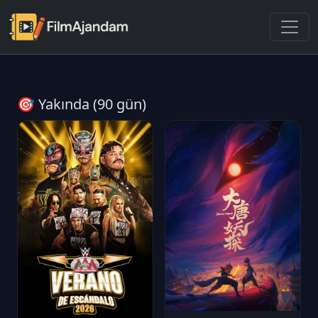
🎯 Yakında (90 gün)