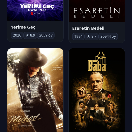
Yerime Geç
Esaretin Bedeli
2026
★ 8.9
2059 oy
1994
★ 8.7
30944 oy