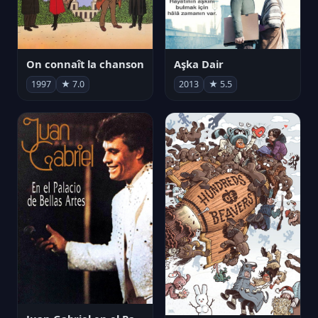
On connaît la chanson
Aşka Dair
1997
★ 7.0
2013
★ 5.5