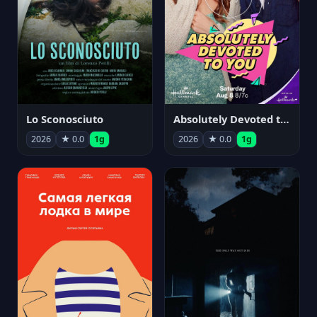
Lo Sconosciuto
Absolutely Devoted to You
2026
★ 0.0
1g
2026
★ 0.0
1g