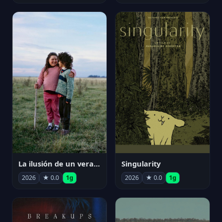
La ilusión de un verano sin fin
Singularity
2026
★ 0.0
1g
2026
★ 0.0
1g