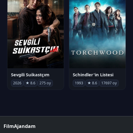
Sevgili Suikastçım
Schindler'in Listesi
2026
★ 8.6
275 oy
1993
★ 8.6
17697 oy
FilmAjandam