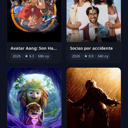
Avatar Aang: Son Havabükücü
Socias por accidente
2026
★ 9.3
686 oy
2026
★ 8.9
340 oy