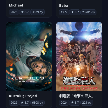
Michael
Baba
2026
★ 8.7
3879 oy
1972
★ 8.7
23281 oy
Kurtuluş Projesi
劇場版「進撃の巨人」完結編 THE LAST ATTACK
2026
★ 8.7
6808 oy
2024
★ 8.7
221 oy