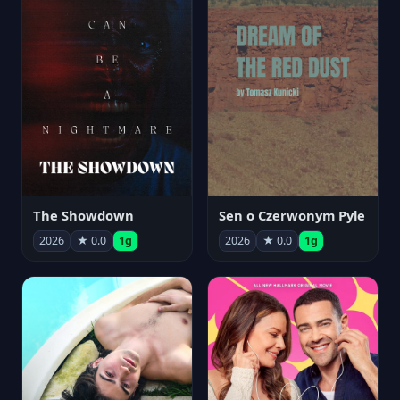
The Showdown
Sen o Czerwonym Pyle
2026
★ 0.0
1g
2026
★ 0.0
1g