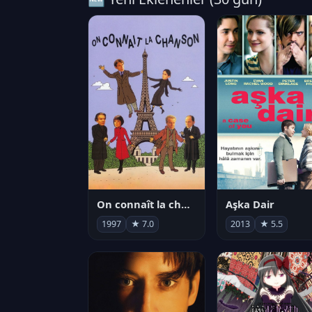
On connaît la chanson
Aşka Dair
1997
★ 7.0
2013
★ 5.5