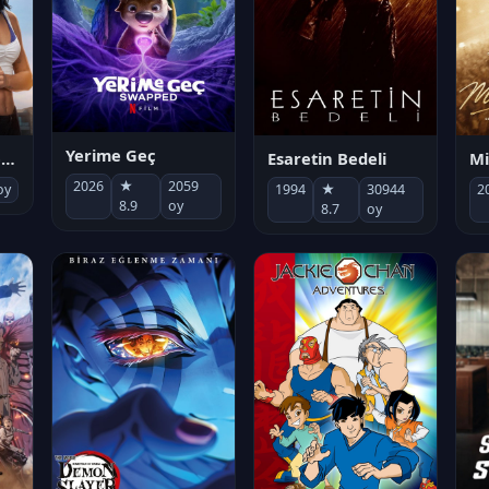
Yerime Geç
Mi
Socias por accidente
Esaretin Bedeli
2026
★
2059
2
oy
1994
★
30944
8.9
oy
8.7
oy