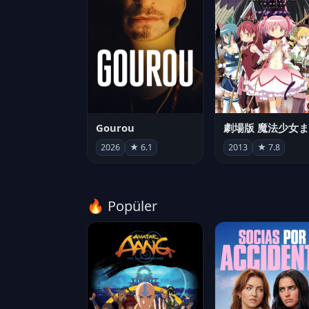
Gourou
2026
★ 6.1
2013
★ 7.8
🔥 Popüler