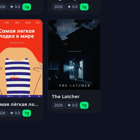
026
★ 0.0
1g
2026
★ 0.0
1g
The Latcher
Самая лёгкая лодка в мире
2026
★ 0.0
1g
026
★ 0.0
1g