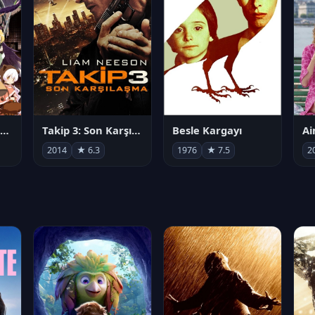
劇場版 魔法少女まどか☆マギカ[新編]叛逆の物語
Takip 3: Son Karşılaşma
Besle Kargayı
2014
★ 6.3
1976
★ 7.5
2