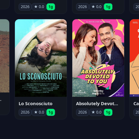
2026
★ 0.0
1g
2026
★ 0.0
1g
2
nym Pyle
Lo Sconosciuto
Absolutely Devoted to You
2026
★ 0.0
1g
2026
★ 0.0
1g
2