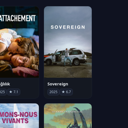
ğlılık
Sovereign
025
★ 7.1
2025
★ 6.7