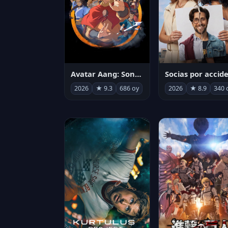
Avatar Aang: Son Havabükücü
2026
★ 9.3
686 oy
2026
★ 8.9
340 