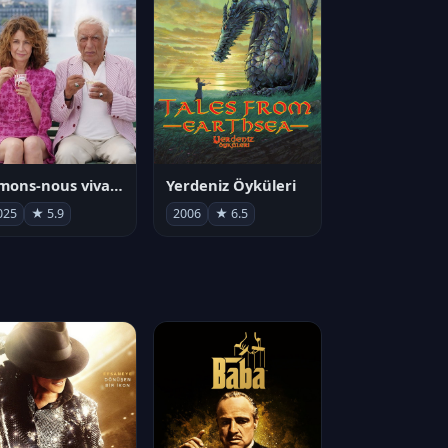
Aimons-nous vivants
Yerdeniz Öyküleri
025
★ 5.9
2006
★ 6.5