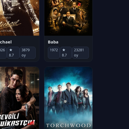
chael
Baba
026
★
3879
1972
★
23281
8.7
oy
8.7
oy