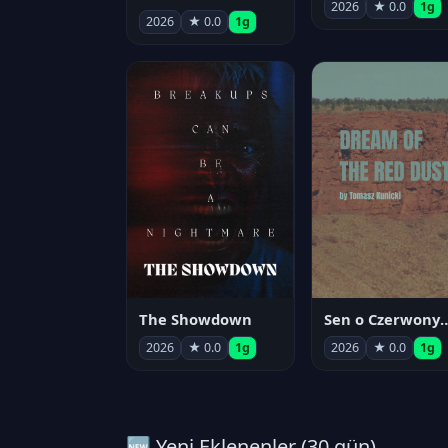
2026
★ 0.0
1g
2026
★ 0.0
1g
The Showdown
Sen o Czerwo
2026
★ 0.0
1g
2026
★ 0.0
1g
🆕 Yeni Eklenenler (30 gün)