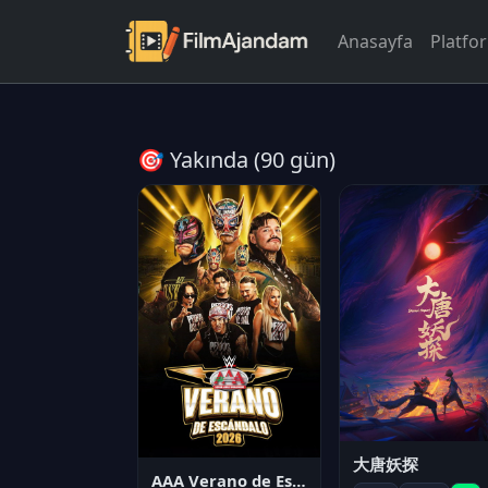
Anasayfa
Platfo
🎯 Yakında (90 gün)
大唐妖探
AAA Verano de Escándalo 2026 - Week 3