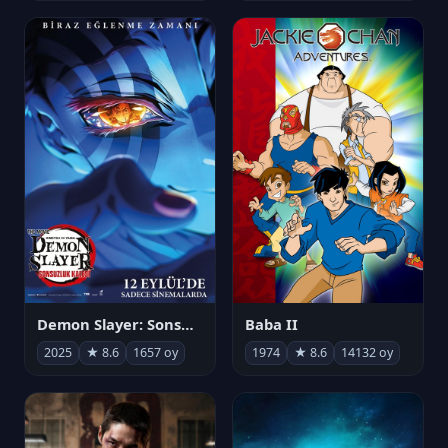
Demon Slayer: Sonsuzluk Kalesi
Baba II
2025
★ 8.6
1657 oy
1974
★ 8.6
14132 oy