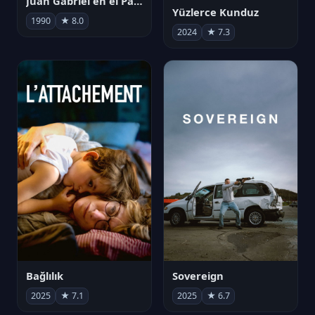
Juan Gabriel en el Palacio de Bellas Artes
Yüzlerce Kunduz
1990
★ 8.0
2024
★ 7.3
Bağlılık
Sovereign
2025
★ 7.1
2025
★ 6.7