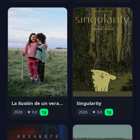
La ilusión de un verano sin fin
Singularity
2026
★ 0.0
1g
2026
★ 0.0
1g