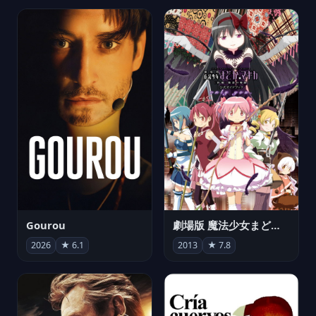
Gourou
劇場版 魔法少女まどか☆マギカ[新編]叛逆の物語
2026
★ 6.1
2013
★ 7.8