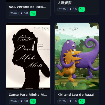
大唐妖探
AAA Verano de Escándalo 2026 - Week 3
2026
★ 0.0
1g
2026
★ 0.0
1g
Canto Para Minha Morte
Kiri and Lou Go Raaa!
2026
★ 0.0
1g
2026
★ 0.0
1g