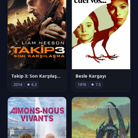
Takip 3: Son Karşılaşma
Besle Kargayı
2014
★ 6.3
1976
★ 7.5