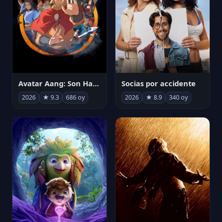
Avatar Aang: Son Havabükücü
Socias por accidente
2026
★ 9.3
686 oy
2026
★ 8.9
340 oy