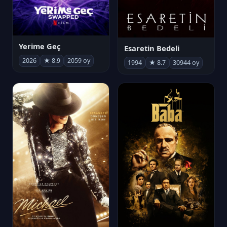
Yerime Geç
Esaretin Bedeli
2026
★ 8.9
2059 oy
1994
★ 8.7
30944 oy