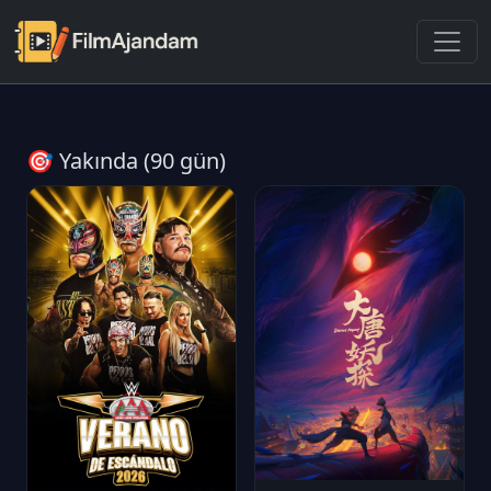
🎯 Yakında (90 gün)