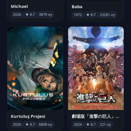
Michael
Baba
2026
★ 8.7
3879 oy
1972
★ 8.7
23281 oy
Kurtuluş Projesi
劇場版「進撃の巨人」完結編 THE LAST ATTACK
2026
★ 8.7
6808 oy
2024
★ 8.7
221 oy