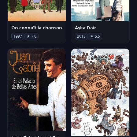
On connaît la chanson
Aşka Dair
1997
★ 7.0
2013
★ 5.5