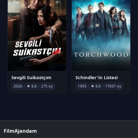
Sevgili Suikastçım
Schindler'in Listesi
2026
★ 8.6
275 oy
1993
★ 8.6
17697 oy
FilmAjandam