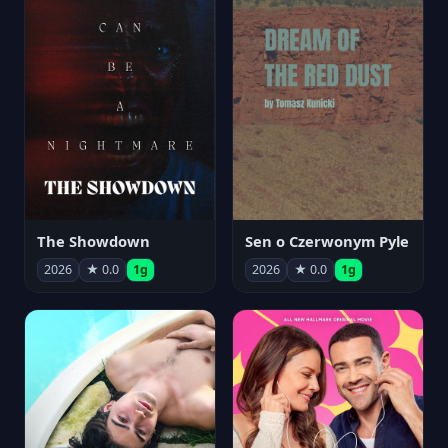
The Showdown
Sen o Czerwonym Pyle
2026
★ 0.0
1g
2026
★ 0.0
1g