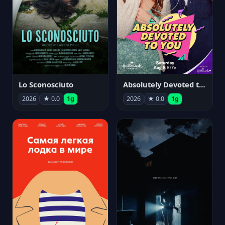
Lo Sconosciuto
Absolutely Devoted to You
2026
★ 0.0
1g
2026
★ 0.0
1g