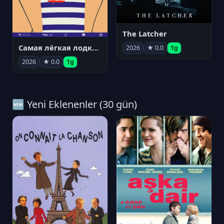
The Latcher
Самая лёгкая лодка в мире
2026
★ 0.0
1g
2026
★ 0.0
1g
🆕 Yeni Eklenenler (30 gün)