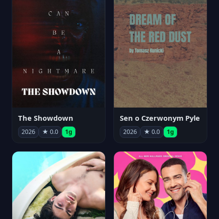
The Showdown
Sen o Czerwonym Pyle
2026
★ 0.0
1g
2026
★ 0.0
1g