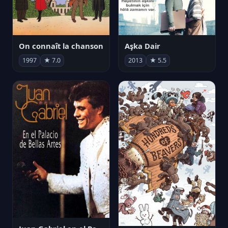
On connaît la chanson
Aşka Dair
1997
★ 7.0
2013
★ 5.5