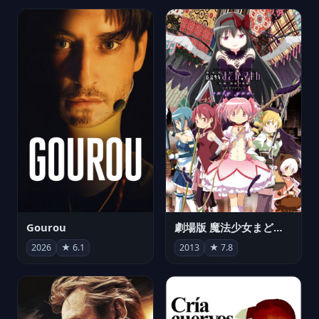
Gourou
劇場版 魔法少女まどか☆マギカ[新編]叛逆の物語
2026
★ 6.1
2013
★ 7.8