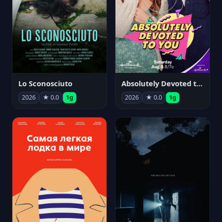
Lo Sconosciuto
Absolutely Devoted to You
2026
★ 0.0
1g
2026
★ 0.0
1g