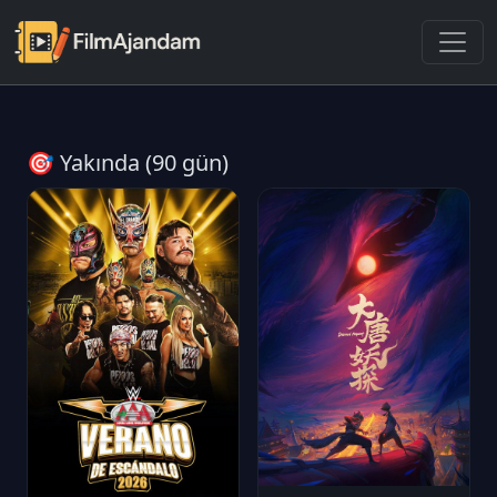
🎯 Yakında (90 gün)