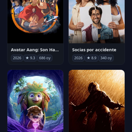
Avatar Aang: Son Havabükücü
Socias por accidente
2026
★ 9.3
686 oy
2026
★ 8.9
340 oy