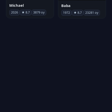
Michael
Baba
2026
★ 8.7
3879 oy
1972
★ 8.7
23281 oy
Kurtuluş Projesi
劇場版「進撃の巨人」完結編 THE LAST ATTACK
2026
★ 8.7
6808 oy
2024
★ 8.7
221 oy