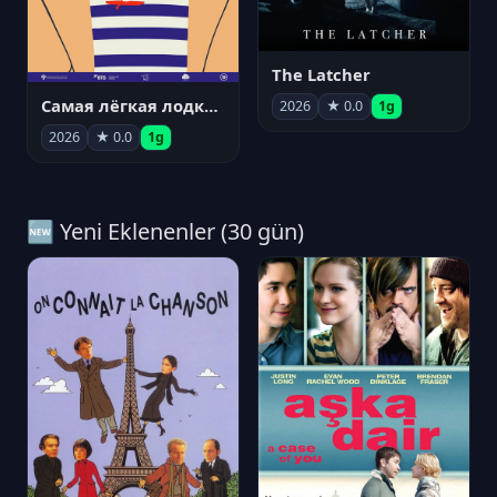
The Latcher
Самая лёгкая лодка в мире
2026
★ 0.0
1g
2026
★ 0.0
1g
🆕 Yeni Eklenenler (30 gün)