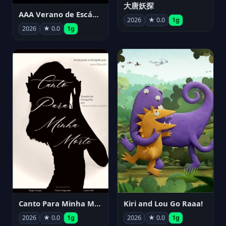
大唐妖探
AAA Verano de Escándalo 2026 - Week 3
2026
★ 0.0
1g
2026
★ 0.0
1g
Canto Para Minha Morte
Kiri and Lou Go Raaa!
2026
★ 0.0
1g
2026
★ 0.0
1g