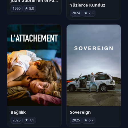
Juan Gabriel en el Palacio de Bellas Artes
Yüzlerce Kunduz
1990
★ 8.0
2024
★ 7.3
Bağlılık
Sovereign
2025
★ 7.1
2025
★ 6.7