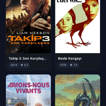
Takip 3: Son Karşılaşma
Besle Kargayı
2014
★ 6.3
1976
★ 7.5