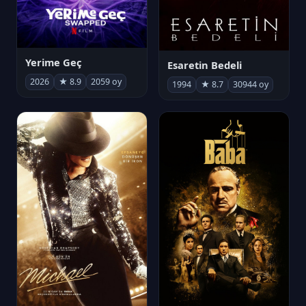
Yerime Geç
Esaretin Bedeli
2026
★ 8.9
2059 oy
1994
★ 8.7
30944 oy