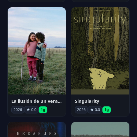
La ilusión de un verano sin fin
Singularity
2026
★ 0.0
1g
2026
★ 0.0
1g