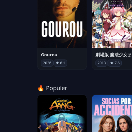
Gourou
2026
★ 6.1
2013
★ 7.8
🔥 Popüler