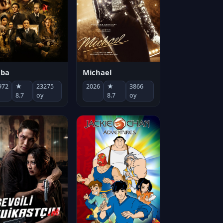
Michael
aba
2026
★
3866
972
★
23275
8.7
oy
8.7
oy