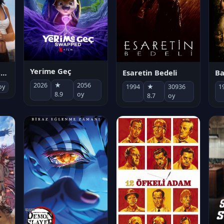
Yerime Geç
Socias por accidente
Esaretin Bedeli
B
2026
★
2056
oy
1994
★
30936
1
8.9
oy
8.7
oy