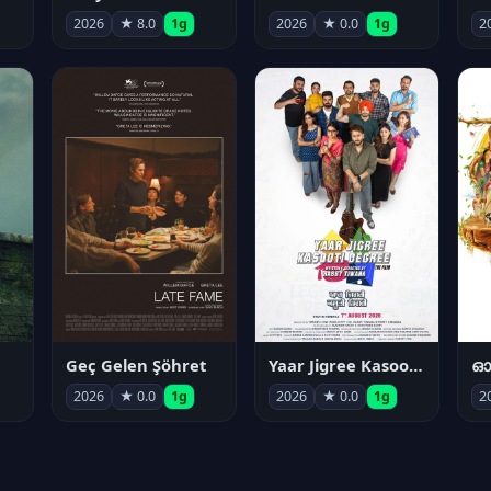
2026
★ 8.0
1g
2026
★ 0.0
1g
2
Geç Gelen Şöhret
Yaar Jigree Kasooti Degree
ഓട
2026
★ 0.0
1g
2026
★ 0.0
1g
2