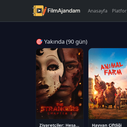
Anasayfa
Platfo
🎯 Yakında (90 gün)
Ziyaretçiler: Hesaplaşma
Hayvan Çiftliği