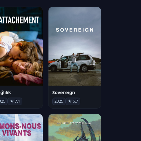
ğlılık
Sovereign
025
★ 7.1
2025
★ 6.7