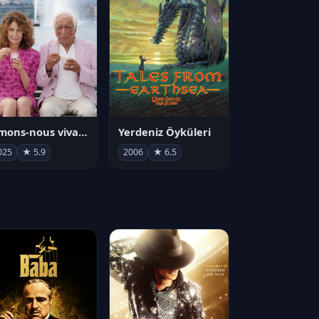
Aimons-nous vivants
Yerdeniz Öyküleri
025
★ 5.9
2006
★ 6.5