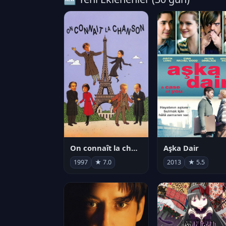
On connaît la chanson
Aşka Dair
1997
★ 7.0
2013
★ 5.5