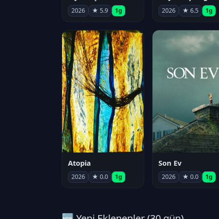
2026
★ 5.9
1g
2026
★ 6.5
1g
Atopia
Son Ev
2026
★ 0.0
1g
2026
★ 0.0
1g
🆕 Yeni Eklenenler (30 gün)