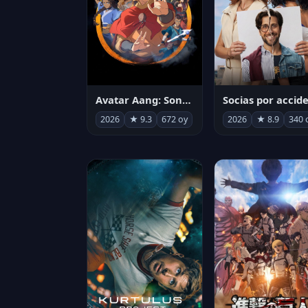
Avatar Aang: Son Havabükücü
2026
★ 9.3
672 oy
2026
★ 8.9
340 