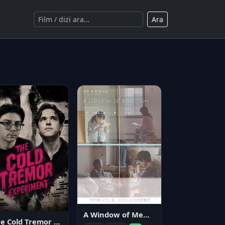
Ara
A Window of Memories
The Cold Tremor Experiment