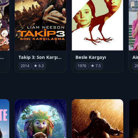
劇場版 魔法少女まどか☆マギカ[新編]叛逆の物語
Takip 3: Son Karşılaşma
Besle Kargayı
2014
★ 6.3
1976
★ 7.5
2