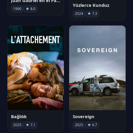
Juan Gabriel en el Palacio de Bellas Artes
Yüzlerce Kunduz
1990
★ 8.0
2024
★ 7.3
Bağlılık
Sovereign
2025
★ 7.1
2025
★ 6.7