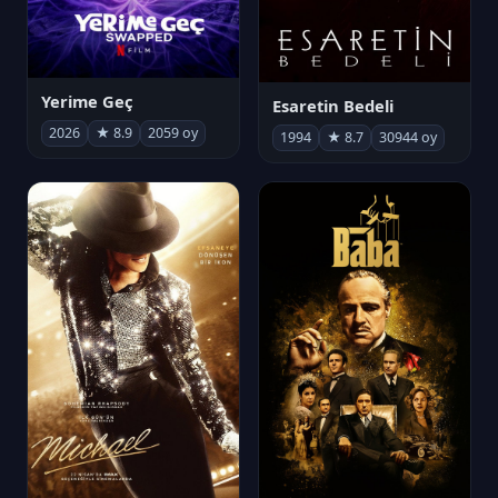
Yerime Geç
Esaretin Bedeli
2026
★ 8.9
2059 oy
1994
★ 8.7
30944 oy