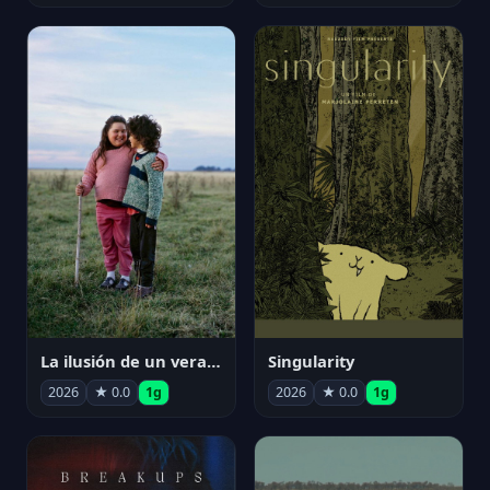
La ilusión de un verano sin fin
Singularity
2026
★ 0.0
1g
2026
★ 0.0
1g