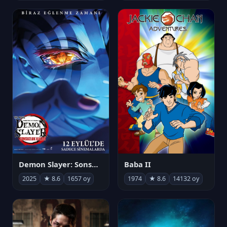
Demon Slayer: Sonsuzluk Kalesi
Baba II
2025
★ 8.6
1657 oy
1974
★ 8.6
14132 oy