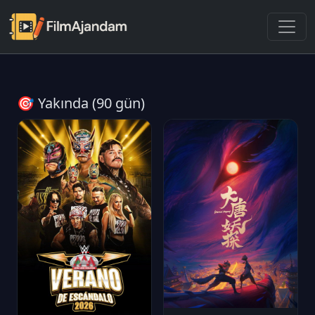
🎯 Yakında (90 gün)