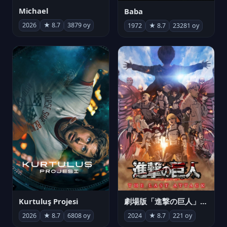
Michael
Baba
2026
★ 8.7
3879 oy
1972
★ 8.7
23281 oy
Kurtuluş Projesi
劇場版「進撃の巨人」完結編 THE LAST ATTACK
2026
★ 8.7
6808 oy
2024
★ 8.7
221 oy