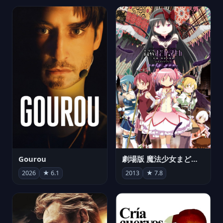
Gourou
劇場版 魔法少女まどか☆マギカ[新編]叛逆の物語
2026
★ 6.1
2013
★ 7.8