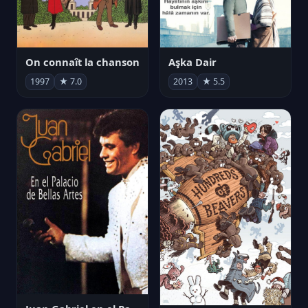
On connaît la chanson
Aşka Dair
1997
★ 7.0
2013
★ 5.5