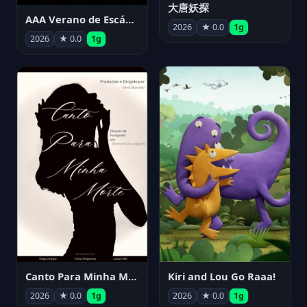
大唐妖探
AAA Verano de Escándalo 2026 - Week 3
2026
★ 0.0
1g
2026
★ 0.0
1g
Canto Para Minha Morte
Kiri and Lou Go Raaa!
2026
★ 0.0
1g
2026
★ 0.0
1g