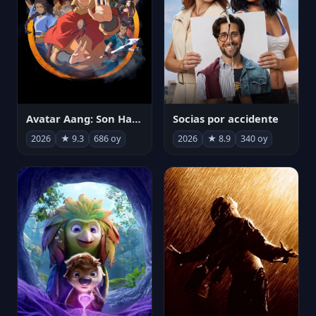
Avatar Aang: Son Havabükücü
Socias por accidente
2026
★ 9.3
686 oy
2026
★ 8.9
340 oy