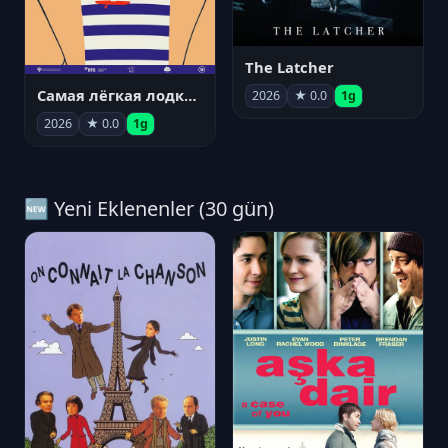
The Latcher
Самая лёгкая лодка в мире
2026
★ 0.0
1g
2026
★ 0.0
1g
🆕 Yeni Eklenenler (30 gün)