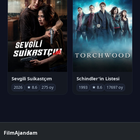
Sevgili Suikastçım
Schindler'in Listesi
2026
★ 8.6
275 oy
1993
★ 8.6
17697 oy
FilmAjandam