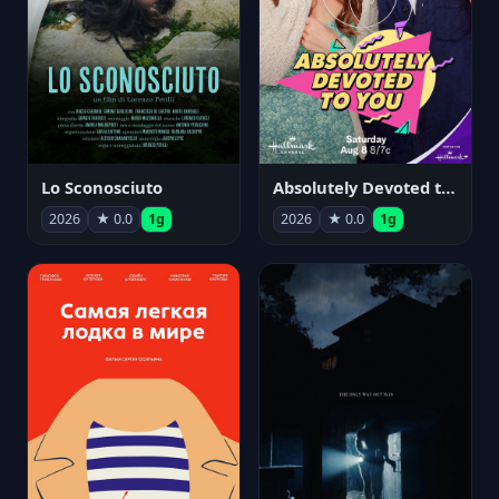
Lo Sconosciuto
Absolutely Devoted to You
2026
★ 0.0
1g
2026
★ 0.0
1g