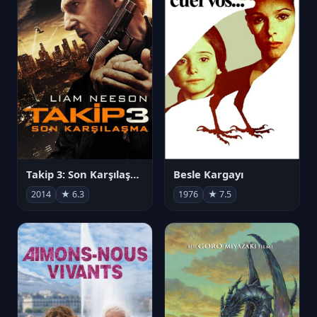
Takip 3: Son Karşılaşma
Besle Kargayı
2014
★ 6.3
1976
★ 7.5