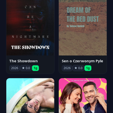
The Showdown
Sen o Czerwonym Pyle
2026
★ 0.0
1g
2026
★ 0.0
1g