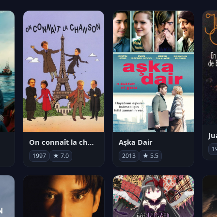
On connaît la chanson
Aşka Dair
1
1997
★ 7.0
2013
★ 5.5