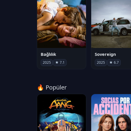
Bağlılık
Sovereign
2025
★ 7.1
2025
★ 6.7
🔥 Popüler