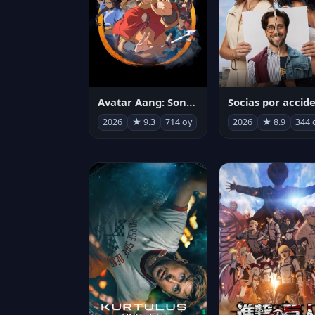
Avatar Aang: Son Havabükücü
2026
★ 9.3
714 oy
2026
★ 8.9
344 