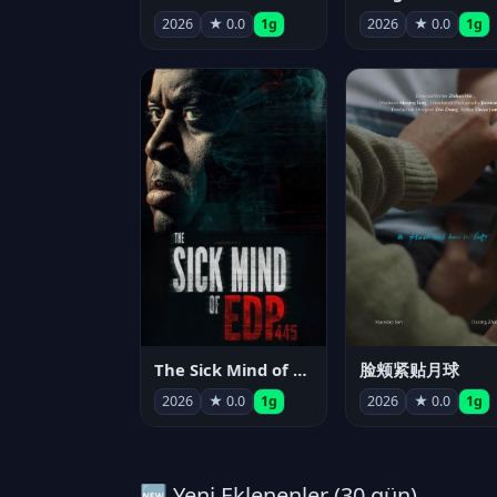
2026
★ 0.0
1g
2026
★ 0.0
1g
The Sick Mind of EDP445
脸颊紧贴月球
2026
★ 0.0
1g
2026
★ 0.0
1g
🆕 Yeni Eklenenler (30 gün)